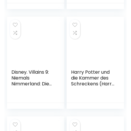
um die schönsten
Rabaukien, Band 1
Liebesromane der
von DoctorBenx
Literaturgeschicht
Gebundene
e Taschenbuch –
Ausgabe – 8.
19. Juni 2019
November 2021
Disney. Villains 9:
Harry Potter und
Niemals
die Kammer des
Nimmerland: Die
Schreckens (Harry
Geschichte von
Potter 2)
Käpt’n Hook aus
Taschenbuch – 23.
»Peter Pan« (9)
Februar 2006
Gebundene
Ausgabe – 29.
September 2022