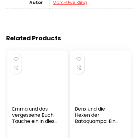
Autor
Marc-Uwe Kling
Related Products
Emma und das
Benx und die
vergessene Buch:
Hexen der
Tauche ein in diese
Bataquampa: Ein
fantastische
Roman aus der
Geschichte rund
Welt von