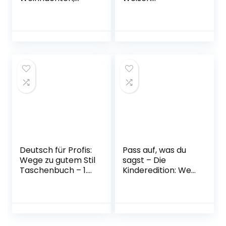
kleine Maus:
Taschenbuch – 1.
Weihnachtsbilderb
Januar 2005
uch zum
Mitmachen für
Kinder ab 18
Monaten mit
Puste-Licht und
LED-Lämpchen
Gebundene
Ausgabe – 26.
September 2020
Deutsch für Profis:
Pass auf, was du
Wege zu gutem Stil
sagst – Die
Taschenbuch – 1.
Kinderedition: Wer
Januar 2001
bei diesem Spiel
»Ja«, »Nein« oder
»Vielleicht« sagt,
verliert! Karten –
15. Juni 2021