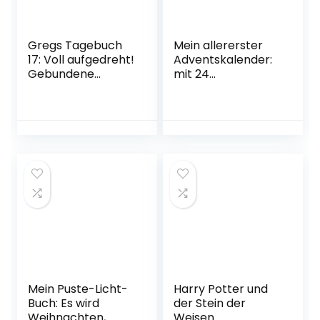
Gregs Tagebuch
Mein allererster
17: Voll aufgedreht!
Adventskalender:
Gebundene
mit 24
Ausgabe – 7.
Pappbilderbücher
November 2022
n zum
Herausnehmen
Pappbilderbuch –
Adventskalender,
24. September
2018
Mein Puste-Licht-
Harry Potter und
Buch: Es wird
der Stein der
Weihnachten,
Weisen