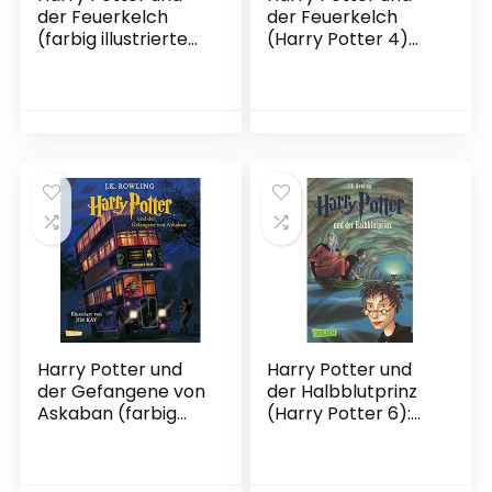
der Feuerkelch
der Feuerkelch
(farbig illustrierte
(Harry Potter 4)
Schmuckausgabe)
Taschenbuch – 19.
(Harry Potter 4):
Februar 2008
Illustrierte Ausgabe
Gebundene
Ausgabe –
Ungekürzte
Ausgabe, 8.
Oktober 2019
Harry Potter und
Harry Potter und
der Gefangene von
der Halbblutprinz
Askaban (farbig
(Harry Potter 6):
illustrierte
Ausgezeichnet mit
Schmuckausgabe)
dem British Book
(Harry Potter 3):
Award, Book of the