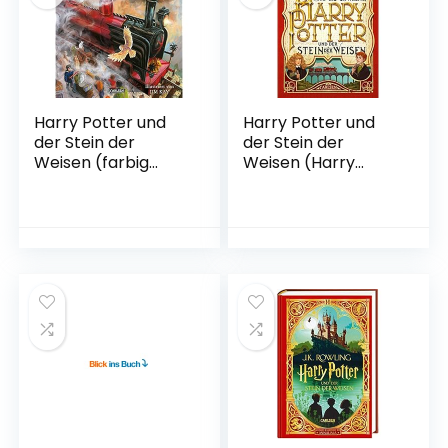
Harry Potter und
Harry Potter und
der Stein der
der Stein der
Weisen (farbig
Weisen (Harry
illustrierte
Potter 1): 20 years
Schmuckausgabe)
of magic
(Harry Potter 1):
Gebundene
Illustrierte Ausgabe
Ausgabe – 31.
Gebundene
August 2018
Ausgabe –
Illustriert, 6.
Oktober 2015