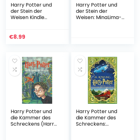
Harry Potter und
Harry Potter und
der Stein der
der Stein der
Weisen Kindle
Weisen: MinaLima-
Ausgabe
Ausgabe (Harry
Potter 1): Farbig
illustrierte
€
8.99
Schmuckausgabe
mit Goldprägung
und zauberhaften
Papierkunst-
Elementen zum
Ausklappen
Gebundene
Ausgabe – 23.
September 2021
Harry Potter und
Harry Potter und
die Kammer des
die Kammer des
Schreckens (Harry
Schreckens:
Potter 2)
MinaLima-Ausgabe
Taschenbuch – 23.
(Harry Potter 2):