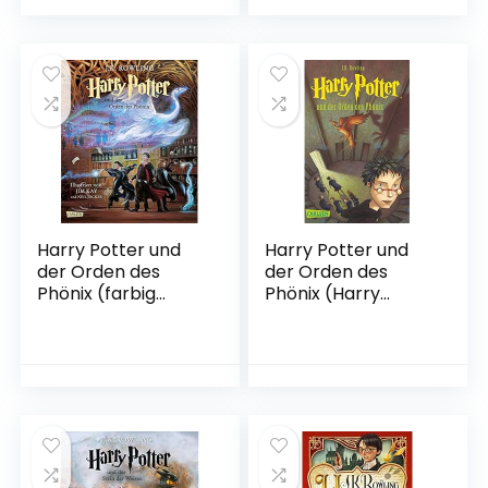
Illustrierte Ausgabe
Year 2006 und dem
Gebundene
Deutschen
Ausgabe –
Phantastik-Preis
Ungekürzte
2006, Kategorie
Ausgabe, 4.
internationaler
Oktober 2017
Roman
Taschenbuch – 19.
März 2010
Harry Potter und
Harry Potter und
der Orden des
der Orden des
Phönix (farbig
Phönix (Harry
illustrierte
Potter 5)
Schmuckausgabe)
Taschenbuch – 11.
(Harry Potter 5)
Februar 2009
Gebundene
Ausgabe – 11.
Oktober 2022