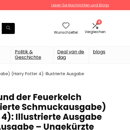
Lesen Sie Nachrichten und Blogs
0
Vergleichen
Wunschzettel
Politik &
Deal van de
blogs
Geschichte
dag
abe) (Harry Potter 4): Illustrierte Ausgabe
 und der Feuerkelch
strierte Schmuckausgabe)
 4): Illustrierte Ausgabe
usgabe – Ungekürzte