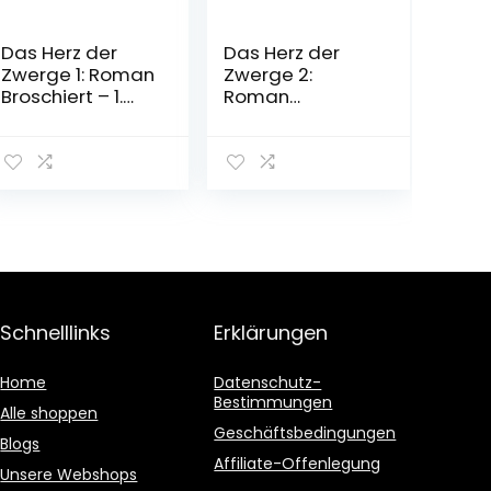
Das Herz der
Das Herz der
Zwerge 1: Roman
Zwerge 2:
Broschiert – 1.
Roman
September 2022
Broschiert – 2.
November 2022
Schnelllinks
Erklärungen
Home
Datenschutz-
Bestimmungen
Alle shoppen
Geschäftsbedingungen
Blogs
Affiliate-Offenlegung
Unsere Webshops