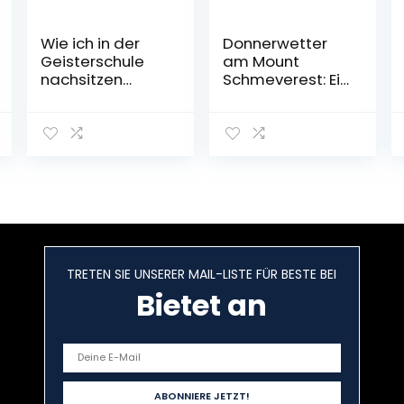
Wie ich in der
Donnerwetter
Geisterschule
am Mount
nachsitzen
Schmeverest: Ein
musste – Ein
Roman aus der
Arazhul-Comic-
Welt von
Adventure,Band
Minecraft
2 Gebundene
Freedom, Band
Ausgabe – 19.
3 Gebundene
Juni 2020
Ausgabe – 8.
März 2021
TRETEN SIE UNSERER MAIL-LISTE FÜR BESTE BEI
Bietet an