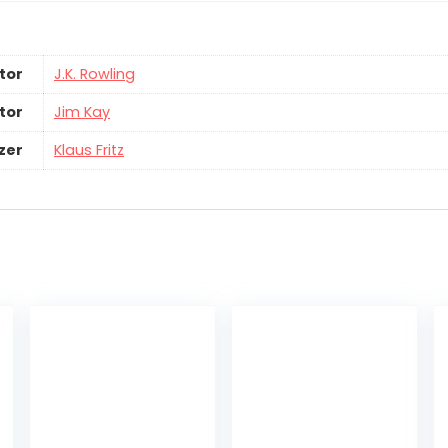
tor
J.K. Rowling
ator
Jim Kay
zer
Klaus Fritz