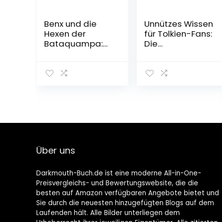
Benx und die
Unnützes Wissen
Hexen der
für Tolkien-Fans:
Bataquampa:
Die
Ein Roman aus
spannendsten,
der Welt von
absurdesten
Rabaukien, Band
und lustigsten
1 von DoctorBenx
Fakten rund um
Gebundene
Mittelerde: Die
Ausgabe – 8.
spannendsten,
November 2021
absurdesten
und lustigsten …
Das perfekte
Geschenk für
Über uns
Herr der Ringe
Fans
Taschenbuch –
Darkmouth-Buch.de ist eine moderne All-in-One-
16. August 2022
Preisvergleichs- und Bewertungswebsite, die die
besten auf Amazon verfügbaren Angebote bietet und
Sie durch die neuesten hinzugefügten Blogs auf dem
Laufenden hält. Alle Bilder unterliegen dem