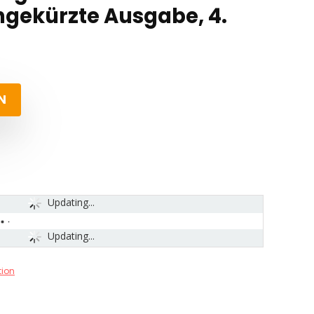
gekürzte Ausgabe, 4.
N
Updating...
Updating...
tion