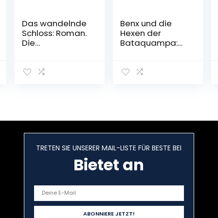
Das wandelnde
Benx und die
Schloss: Roman.
Hexen der
Die
Bataquampa:
Romanvorlage
Ein Roman aus
zum
der Welt von
zauberhaften
Rabaukien, Band
Kinofilm (Die
1 von DoctorBenx
Howl-Saga,
Gebundene
Band 1)
Ausgabe – 8.
Broschiert – 2.
November 2021
Dezember 2019
TRETEN SIE UNSERER MAIL-LISTE FÜR BESTE BEI
Bietet an