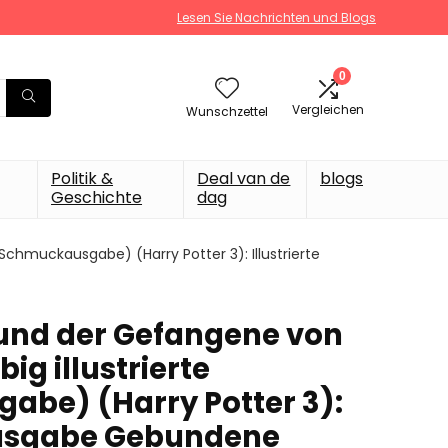
Lesen Sie Nachrichten und Blogs
0
Vergleichen
Wunschzettel
Politik &
Deal van de
blogs
Geschichte
dag
Schmuckausgabe) (Harry Potter 3): Illustrierte
 und der Gefangene von
ig illustrierte
be) (Harry Potter 3):
 Ausgabe Gebundene