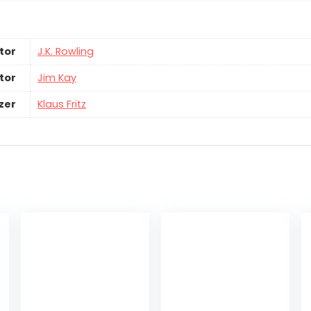
tor
J.K. Rowling
ator
Jim Kay
zer
Klaus Fritz