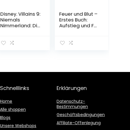
Disney. Villains 9:
Feuer und Blut –
Niemals
Erstes Buch:
Nimmerland: Die
Aufstieg und Fall
Geschichte von
des Hauses
Käpt’n Hook aus
Targaryen von
»Peter Pan« (9)
Westeros
Gebundene
Taschenbuch –
Ausgabe – 29.
24. Januar 2022
September 2022
Schnelllinks
Erklärungen
Home
Datenschutz-
Bestimmungen
Alle shoppen
Geschäftsbedingungen
Blogs
Affiliate-Offenlegung
Unsere Webshops