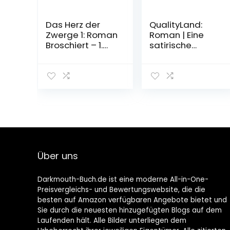
Das Herz der
QualityLand:
Zwerge 1: Roman
Roman | Eine
Broschiert – 1.
satirische
September 2022
Dystopie und
Gesellschaftskri
tik: Der Spiegel-
Bestseller vom
Erfolgsautor der
Känguru-Werke
(dunkle Edition)
Taschenbuch –
29. März 2019
Über uns
Darkmouth-Buch.de ist eine moderne All-in-One-
Preisvergleichs- und Bewertungswebsite, die die
besten auf Amazon verfügbaren Angebote bietet und
Sie durch die neuesten hinzugefügten Blogs auf dem
Laufenden hält. Alle Bilder unterliegen dem