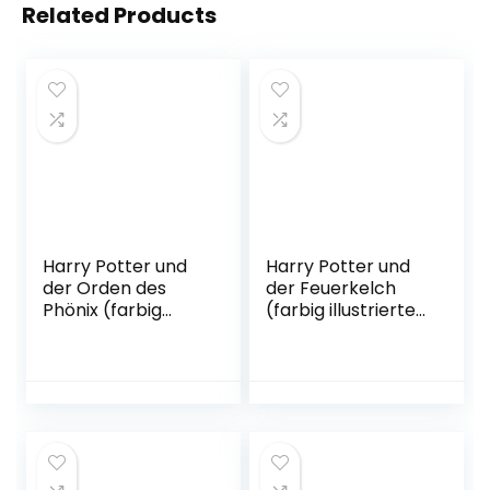
Related Products
Harry Potter und
Harry Potter und
der Orden des
der Feuerkelch
Phönix (farbig
(farbig illustrierte
illustrierte
Schmuckausgabe)
Schmuckausgabe)
(Harry Potter 4):
(Harry Potter 5)
Illustrierte
Gebundene
Ausgabe
Ausgabe – 11.
Gebundene
Oktober 2022
Ausgabe –
Ungekürzte
Ausgabe, 8.