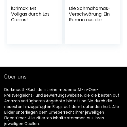
iCrimax: Mit
Die Schmahamas-
Vollgas durch Los
Verschwörung: Ein
Carros!
Roman aus der
Gebundene
Welt von
Ausgabe – 5.
Minecraft
Oktober 2022
Freedom, Band 1
Gebundene
Ausgabe – 10. April
2018
Über uns
Darkmouth-Buch.de ist eine moderne All-in-One-
Preisvergleichs- und Bewertungswebsite, die die besten auf
Amazon verfügbaren Angebote bietet und Sie durch die
neuesten hinzugefügten Blogs auf dem Laufenden hält. Alle
Bilder unterliegen dem Urheberrecht ihrer jeweiligen
Eigentümer. Alle zitierten Inhalte stammen aus ihren
jeweiligen Quellen.