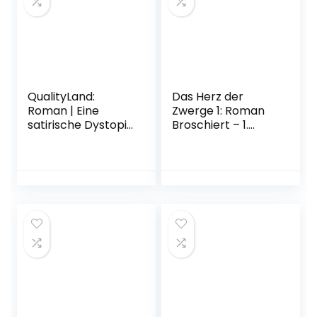
Oktober 2019
QualityLand:
Das Herz der
Roman | Eine
Zwerge 1: Roman
satirische Dystopie
Broschiert – 1.
und
September 2022
Gesellschaftskritik:
Der Spiegel-
Bestseller vom
Erfolgsautor der
Känguru-Werke
(dunkle Edition)
Taschenbuch – 29.
März 2019