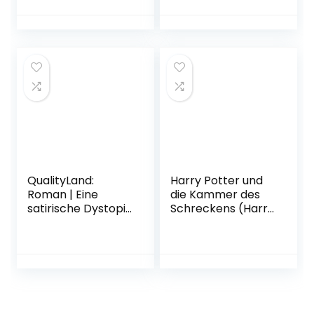
Saga, Band 1)
g. Extra:
Broschiert – 2.
Versiegelte Seite
Dezember 2019
mit Lösungen zu
zwei höllisch
schweren Rätseln
Gebundene
Ausgabe – 26.
Februar 2020
QualityLand:
Harry Potter und
Roman | Eine
die Kammer des
satirische Dystopie
Schreckens (Harry
und
Potter 2)
Gesellschaftskritik:
Taschenbuch – 23.
Der Spiegel-
Februar 2006
Bestseller vom
Erfolgsautor der
Känguru-Werke
(dunkle Edition)