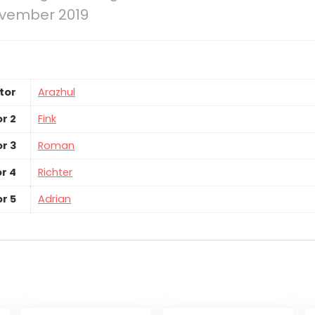
ovember 2019
tor
Arazhul
r 2
Fink
r 3
Roman
r 4
Richter
r 5
Adrian