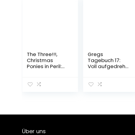
The Three!!!,
Gregs
Christmas
Tagebuch 17:
Ponies in Peril:
Voll aufgedreht!
Advent
Gebundene
Calendar Book
Ausgabe – 7.
Hardcover –
November 2022
September 19,
2022
Über uns