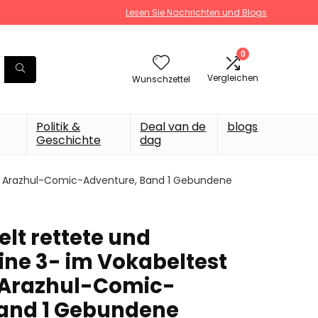
Lesen Sie Nachrichten und Blogs
0
Vergleichen
Wunschzettel
Politik &
Deal van de
blogs
Geschichte
dag
 Ein Arazhul-Comic-Adventure, Band 1 Gebundene
elt rettete und
eine 3- im Vokabeltest
n Arazhul-Comic-
Band 1 Gebundene