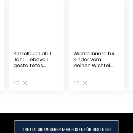
Kritzelbuch ab 1
Wichtelbriefe für
Jahr: Liebevoll
Kinder vom
gestaltetes
kleinen Wichtel
Malbuch für
hinter der
Kleinkinder ab 1
magischen
Jahr | Erstes
Wichteltür:
Ausmalbuch mit
Fertige
großen Motiven
Weihnachtswich
zum Ausmalen |
tel Briefe,
Förderung der
Schabernack
Kreativität und
Ideen und eine
Motorik
Wichtelgeschich
Taschenbuch –
te zu
TRETEN SIE UNSERER MAIL-LISTE FÜR BESTE BEI
6. März 2022
Weihnachten als