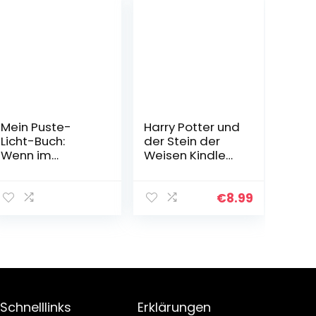
Mein Puste-
Harry Potter und
Licht-Buch:
der Stein der
Wenn im
Weisen Kindle
Dunkeln Sterne
Ausgabe
funkeln: Gute-
Nacht-Buch mit
€
8.99
Puste-Licht und
LED-Lämpchen,
Mitmachbuch
für Kinder ab 18
Monaten
Pappbilderbuch
– 1. August 2020
Schnelllinks
Erklärungen