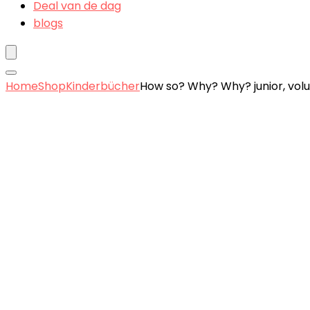
Deal van de dag
blogs
Home
Shop
Kinderbücher
How so? Why? Why? junior, vol