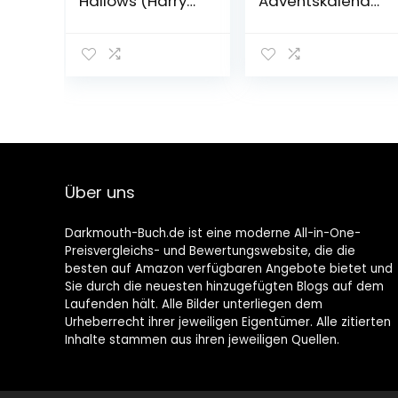
Hallows (Harry
Adventskalende
Potter Book 7)
r: 24 Tage
Paperback –
Weihnachtsspuk.
April 22, 2011
Extra:
Stickerbogen
Gebundene
Ausgabe – 19.
September 2022
Über uns
Darkmouth-Buch.de ist eine moderne All-in-One-
Preisvergleichs- und Bewertungswebsite, die die
besten auf Amazon verfügbaren Angebote bietet und
Sie durch die neuesten hinzugefügten Blogs auf dem
Laufenden hält. Alle Bilder unterliegen dem
Urheberrecht ihrer jeweiligen Eigentümer. Alle zitierten
Inhalte stammen aus ihren jeweiligen Quellen.