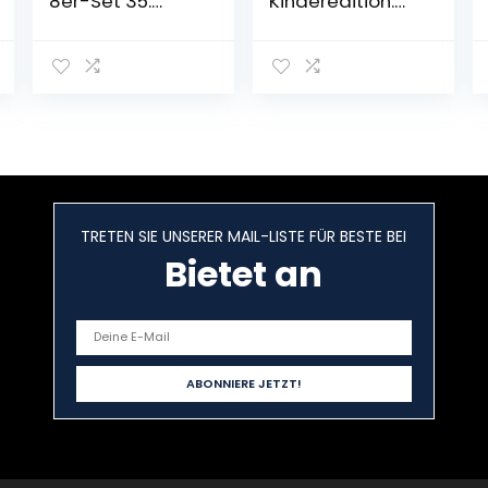
8er-Set 35:
Kinderedition:
Kling, Pixi,
Wer bei diesem
klingelingeling
Spiel »Ja«, »Nein«
(8×1 Exemplar)
oder »Vielleicht«
(35)
sagt, verliert!
Taschenbuch – 1.
Karten – 15. Juni
Oktober 2020
2021
TRETEN SIE UNSERER MAIL-LISTE FÜR BESTE BEI
Bietet an