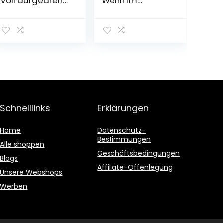
Voll aufgedreht!
Wenn im
Gebundene
Dunkeln Sterne
Ausgabe – 7.
funkeln: Gute-
November 2022
Nacht-Buch mit
Puste-Licht und
LED-Lämpchen,
Mitmachbuch
für Kinder ab 18
Monaten
Pappbilderbuch
– 1. August 2020
Schnelllinks
Erklärungen
Home
Datenschutz-
Bestimmungen
Alle shoppen
Geschäftsbedingungen
Blogs
Affiliate-Offenlegung
Unsere Webshops
Werben