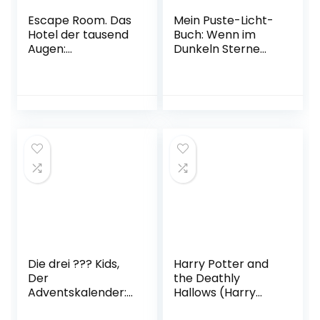
Escape Room. Das
Mein Puste-Licht-
Hotel der tausend
Buch: Wenn im
Augen:
Dunkeln Sterne
Adventskalender
funkeln: Gute-
zum Aufschneiden
Nacht-Buch mit
| Das Original: Der
Puste-Licht und
neue Escape-
LED-Lämpchen,
Room-
Mitmachbuch für
Adventskalender
Kinder ab 18
für Erwachsene
Monaten
von Eva Eich
Pappbilderbuch –
Gebundene
1. August 2020
Ausgabe – 14.
September 2022
Die drei ??? Kids,
Harry Potter and
Der
the Deathly
Adventskalender:
Hallows (Harry
24 Tage
Potter Book 7)