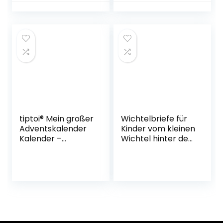
und Spielplan | 35 x
Stickerbogen
geballter
Gebundene
Fußballspaß vom
Ausgabe – 19.
20.11. – 24.12.
September 2022
Taschenbuch – 14.
September 2022
tiptoi® Mein großer
Wichtelbriefe für
Adventskalender
Kinder vom kleinen
Kalender –
Wichtel hinter der
Adventskalender, 1.
magischen
Juli 2022
Wichteltür: Fertige
Weihnachtswichte
l Briefe,
Schabernack
Ideen und eine
Wichtelgeschichte
zu Weihnachten