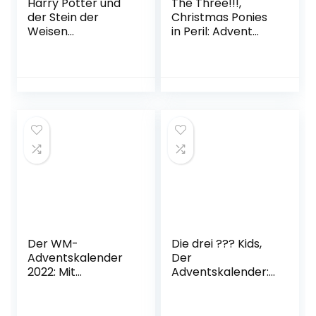
Harry Potter und
The Three!!!,
der Stein der
Christmas Ponies
Weisen
in Peril: Advent
Taschenbuch – 1.
Calendar Book
Januar 2005
Hardcover –
September 19,
2022
Der WM-
Die drei ??? Kids,
Adventskalender
Der
2022: Mit
Adventskalender:
spannenden
24 Tage
Fakten, großem
Weihnachtsspuk.
WM-Quiz, Tipps
Extra: