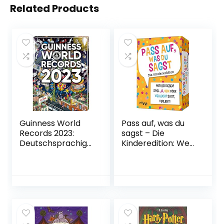
Related Products
Guinness World
Pass auf, was du
Records 2023:
sagst – Die
Deutschsprachige
Kinderedition: Wer
Ausgabe –
bei diesem Spiel
Gebundene
»Ja«, »Nein« oder
Ausgabe – 15.
»Vielleicht« sagt,
September 2022:
verliert! Karten –
Deutschsprachige
15. Juni 2021
Ausgabe
Gebundene
Ausgabe – 15.