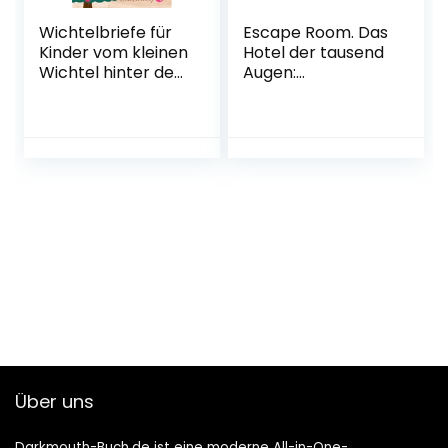
Wichtelbriefe für
Escape Room. Das
Kinder vom kleinen
Hotel der tausend
Wichtel hinter der
Augen:
magischen
Adventskalender
Wichteltür: Fertige
zum Aufschneiden
Weihnachtswichte
| Das Original: Der
l Briefe,
neue Escape-
Schabernack
Room-
Ideen und eine
Adventskalender
Wichtelgeschichte
für Erwachsene
zu Weihnachten
von Eva Eich
als Wichteltür
Gebundene
Zubehör
Ausgabe – 14.
Taschenbuch – 10.
September 2022
September 2022
Über uns
Darkmouth-Buch.de ist eine moderne All-in-One-