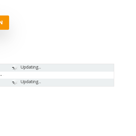
N
Updating...
Updating...