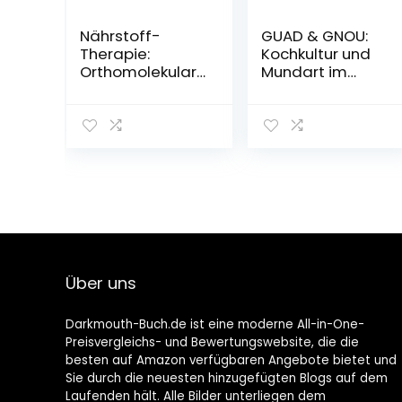
Nährstoff-
GUAD & GNOU:
Therapie:
Kochkultur und
Orthomolekular
Mundart im
e Medizin &
Herzfleck
Bioidentische
Bayerns
Hormone:
Gebundene
Mangel
Ausgabe – 1.
ausgleichen,
Dezember 2022
Beschwerden
lindern,
Alterungsprozes
se aufhalten
Taschenbuch –
12. Januar 2022
Über uns
Darkmouth-Buch.de ist eine moderne All-in-One-
Preisvergleichs- und Bewertungswebsite, die die
besten auf Amazon verfügbaren Angebote bietet und
Sie durch die neuesten hinzugefügten Blogs auf dem
Laufenden hält. Alle Bilder unterliegen dem