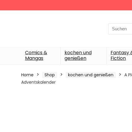
Search
for:
Comics &
kochen und
Fantasy 
Mangas
genießen
Fiction
Home
Shop
kochen und genießen
A P
Adventskalender