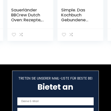
Sauerländer
Simple. Das
BBCrew Dutch
Kochbuch
Oven: Rezepte,
Gebundene
Tipps und heiße
Ausgabe – 28.
Kohlen
September 2018
Gebundene
Ausgabe – 28.
Juni 2018
TRETEN SIE UNSERER MAIL-LISTE FÜR BESTE BEI
Bietet an