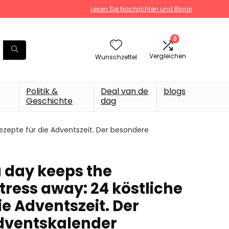
Lesen Sie Nachrichten und Blogs
0
Vergleichen
Wunschzettel
Politik &
Deal van de
blogs
Geschichte
dag
ezepte für die Adventszeit. Der besondere
a day keeps the
ress away: 24 köstliche
ie Adventszeit. Der
dventskalender