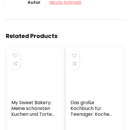
Autor
Nicola Schmidt
Related Products
My Sweet Bakery:
Das große
Meine schönsten
Kochbuch für
Kuchen und Torten
Teenager: Kochen
für jeden Anlass
lernen mit 200
Gebundene
einfachen,