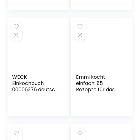
Ausgabe – 11.
schnellen und
Oktober 2022
leckeren Rezepte
für Teenies,
Studenten,
Berufstätige und
Anfänger
Taschenbuch – 17.
August 2022
WECK
Emmi kocht
Einkochbuch
einfach: 85
00006376 deutsch,
Rezepte für das
Buch zum
ganze Jahr: Das 2.
Haltbarmachen
Buch zum
von Lebensmittel,
erfolgreichen Blog
Einmachen von
emmikochteinfach
Obst & Gemüse,
.de. Saisonal und
Anleitung zum
regional kochen.
Einkochen,
Herausnehmbarer
gebundene
Saisonkalender für