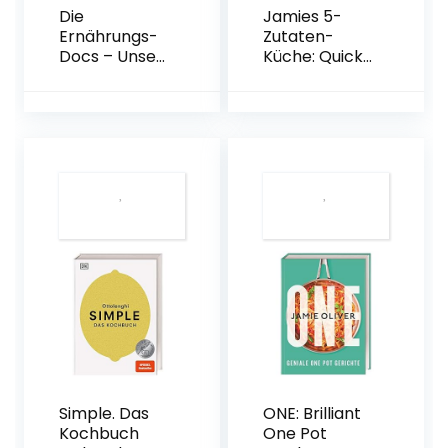
Die
Jamies 5-
Ernährungs-
Zutaten-
Docs – Unser
Küche: Quick
Anti-
& Easy
Bauchfett-
Gebundene
Programm:
Ausgabe – 15.
Gesund und
September
fit mit einer
2017
schlanken
Körpermitte
Gebundene
Ausgabe – 3.
Januar 2022
Simple. Das
ONE: Brilliant
Kochbuch
One Pot