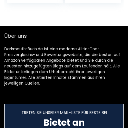
durch den
pte aus der
Magen
Sterneküche
Unbekannter
– von einfach
Einband –
bis raffiniert
Wandkalende
Gebundene
r, 1. April 2022
Ausgabe – 25.
Über uns
Oktober 2021
Darkmouth-Buch.de ist eine moderne All-in-One-
Preisvergleichs- und Bewertungswebsite, die die besten auf
Amazon verfügbaren Angebote bietet und Sie durch die
neuesten hinzugefügten Blogs auf dem Laufenden hält. Alle
Bilder unterliegen dem Urheberrecht ihrer jeweiligen
Eigentümer. Alle zitierten Inhalte stammen aus ihren
jeweiligen Quellen.
TRETEN SIE UNSERER MAIL-LISTE FÜR BESTE BEI
Bietet an