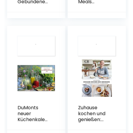
Gebundene
Meals
Ausgabe – 28.
Hardcover –
September
September 1,
2018
2022
DuMonts
Zuhause
neuer
kochen und
Küchenkalen
genießen:
der 2023:
Meine
Liebe geht
Lieblingsreze