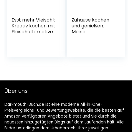
Januar 2022
Esst mehr Vleisch!:
Zuhause kochen
Kreativ kochen mit
und genießen:
Fleischalternative
Meine
n (GU
Lieblingsrezepte
Themenkochbuch
aus der
) Gebundene
Sterneküche – von
Ausgabe – 3.
einfach bis
September 2022
raffiniert
Gebundene
Ausgabe – 25.
Oktober 2021
Über uns
Darkmouth-Buch.de ist eine moderne All-in-One-
Preisvergleichs- und Bewertungswebsite, die die besten auf
Amazon verfügbaren Angebote bietet und Sie durch die
neuesten hinzugefügten Blogs auf dem Laufenden hält. Alle
Bilder unterliegen dem Urheberrecht ihrer jeweiligen