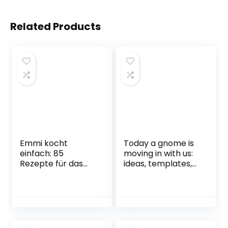
Related Products
Emmi kocht
Today a gnome is
einfach: 85
moving in with us:
Rezepte für das
ideas, templates,
ganze Jahr: Das 2.
pranks and stories
Buch zum
all about the
erfolgreichen Blog
fairytale gnome
emmikochteinfach
door. The ideal
.de. Saisonal und
book for Advent
regional kochen.
and Christmas