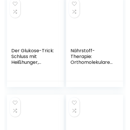
Herausnehmbarer
with the family
Saisonkalender für
Paperback –
Gemüse, Obst,
Advent calendar,
Salat, Kräuter
September 17, 2021
Gebundene
Ausgabe – 18.
Oktober 2022
Der Glukose-Trick:
Nährstoff-
Schluss mit
Therapie:
Heißhunger,
Orthomolekulare
schlechter Haut
Medizin &
und
Bioidentische
Stimmungstiefs –
Hormone: Mangel
Wie man der
ausgleichen,
Achterbahn des
Beschwerden
Blutzuckerspiegels
lindern,
entkommt – Mit
Alterungsprozesse
Selbsttest und 10
aufhalten
überraschenden
Taschenbuch – 12.
Ernährungs-Hacks
Januar 2022
Broschiert – 10.