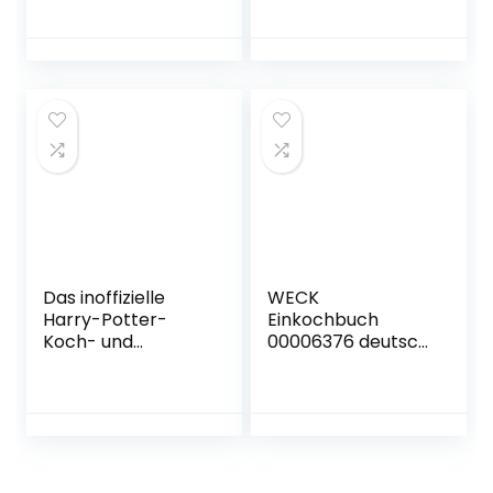
Buch zum
Brotbackbuch für
erfolgreichen Blog
Anfänger und
emmikochteinfach
Hobbybäcker. 60
.de. Saisonal und
gelingsichere
regional kochen.
Rezepte. Easy zu
Herausnehmbarer
Hause selbst
Saisonkalender für
gemacht.
Gemüse, Obst,
Knusprig, kross und
Salat, Kräuter
lecker Gebundene
Gebundene
Ausgabe – 15.
Ausgabe – 18.
November 2022
Oktober 2022
Das inoffizielle
WECK
Harry-Potter-
Einkochbuch
Koch- und
00006376 deutsch,
Backbuch: Über
Buch zum
100 fantastische
Haltbarmachen
Rezepte. Spiegel-
von Lebensmittel,
Bestseller
Einmachen von
Gebundene
Obst & Gemüse,
Ausgabe – 15.
Anleitung zum