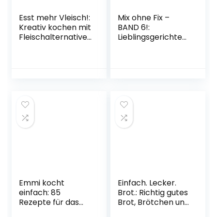
Esst mehr Vleisch!:
Mix ohne Fix –
Kreativ kochen mit
BAND 6!:
Fleischalternative
Lieblingsgerichte
n (GU
aus dem
Themenkochbuch
Thermomix
) Gebundene
Broschüre – 17.
Ausgabe – 3.
November 2022
September 2022
Emmi kocht
Einfach. Lecker.
einfach: 85
Brot.: Richtig gutes
Rezepte für das
Brot, Brötchen und
ganze Jahr: Das 2.
Gebäck. Das