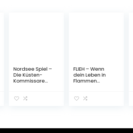
Nordsee Spiel –
FLIEH – Wenn
Die Küsten-
dein Leben in
Kommissare
Flammen
(Die Nordsee-
aufgeht:
Kommissare,
Psychothriller
Band 9)
Taschenbuch –
Taschenbuch –
21. Oktober 2022
19. September
2022