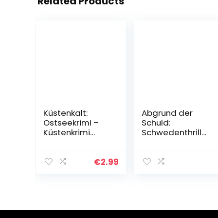
Related Products
Küstenkalt:
Abgrund der
Ostseekrimi –
Schuld:
Küstenkrimi
Schwedenthriller
(Lena und Mads
Gebundene
Johannsen
Ausgabe – 6.
ermitteln 7)
Oktober 2022
€
2.99
Kindle Ausgabe