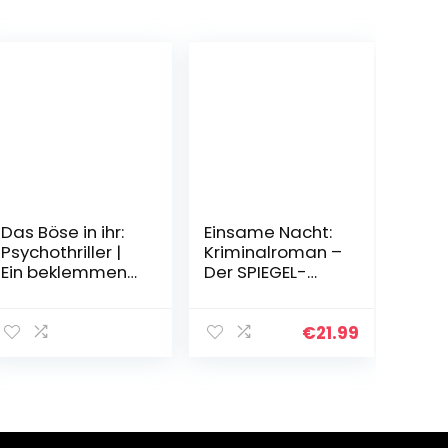
Das Böse in ihr:
Einsame Nacht:
Psychothriller |
Kriminalroman –
Ein beklemmend
Der SPIEGEL-
guter Thriller,
Bestseller #1
spannend bis
(Die Kate-
zum Schluss
Linville-Reihe 4)
€
21.99
Taschenbuch –
Kindle Ausgabe
2. September
2019