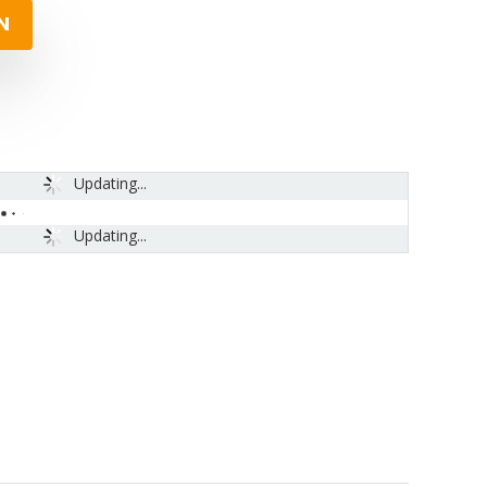
N
Updating...
Updating...