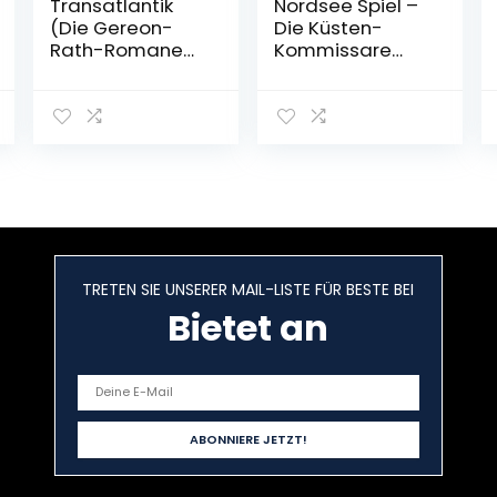
Transatlantik
Nordsee Spiel –
(Die Gereon-
Die Küsten-
Rath-Romane
Kommissare
9): Der neunte
(Die Nordsee-
Rath-Roman |
Kommissare,
Vom Autor der
Band 9)
Romanvorlage
Taschenbuch –
zu Babylon Berlin
19. September
Gebundene
2022
Ausgabe – 27.
Oktober 2022
TRETEN SIE UNSERER MAIL-LISTE FÜR BESTE BEI
Bietet an