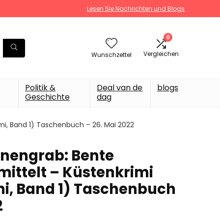
Lesen Sie Nachrichten und Blogs
0
Vergleichen
Wunschzettel
Politik &
Deal van de
blogs
Geschichte
dag
mi, Band 1) Taschenbuch – 26. Mai 2022
nengrab: Bente
mittelt – Küstenkrimi
i, Band 1) Taschenbuch
2