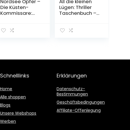
Nordsee Opfer –
All die kleinen
Die Küsten-
Lügen: Thriller
Kommissare:
Taschenbuch –
Küstenkrimi (Die
24. Januar 2022
Nordsee-
Kommissare,
Band 5)
Taschenbuch –
20. Januar 2022
Schnelllinks
Erklärungen
Home
Datenschutz-
Bestimmungen
Alle shoppen
Geschäftsbedingungen
Blogs
Affiliate-Offenlegung
Unsere Webshops
Werben