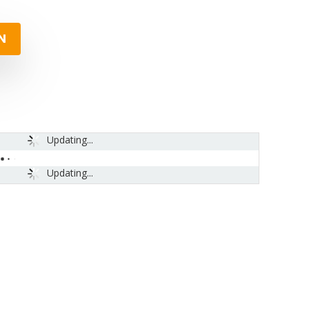
N
Updating...
Updating...