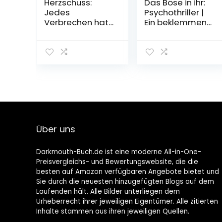
Herzschuss:
Das Böse in ihr:
Jedes
Psychothriller |
Verbrechen hat
Ein beklemmend
seine
guter Thriller,
Geschichte.
spannend bis
Kriminalroman
zum Schluss
(Ein Wallner &
Taschenbuch –
Kreuthner Krimi,
2. September
Band 10)
2019
Broschiert – 2.
November 2022
Über uns
Darkmouth-Buch.de ist eine moderne All-in-One-
Preisvergleichs- und Bewertungswebsite, die die
besten auf Amazon verfügbaren Angebote bietet und
Sie durch die neuesten hinzugefügten Blogs auf dem
Laufenden hält. Alle Bilder unterliegen dem
Urheberrecht ihrer jeweiligen Eigentümer. Alle zitierten
Inhalte stammen aus ihren jeweiligen Quellen.