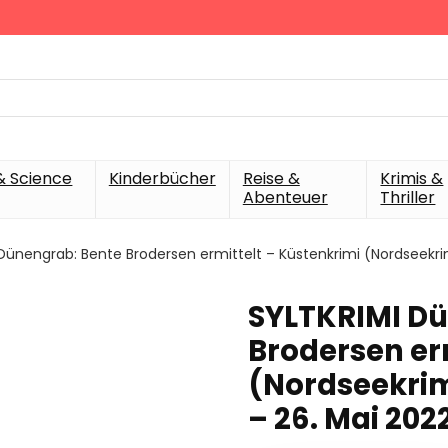
& Science
Kinderbücher
Reise &
Krimis &
Abenteuer
Thriller
Dünengrab: Bente Brodersen ermittelt – Küstenkrimi (Nordseekri
SYLTKRIMI Dü
Brodersen er
(Nordseekrim
– 26. Mai 202