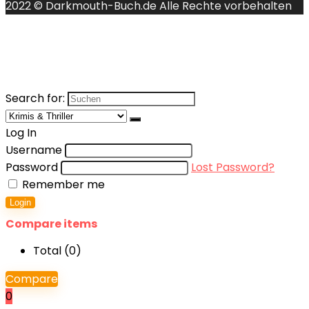
2022 © Darkmouth-Buch.de Alle Rechte vorbehalten
Search for:
Log In
Username
Password
Lost Password?
Remember me
Login
Compare items
Total (
0
)
Compare
0