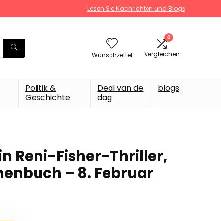
Lesen Sie Nachrichten und Blogs
0
Vergleichen
Wunschzettel
Politik &
Deal van de
blogs
Geschichte
dag
n Reni-Fisher-Thriller,
henbuch – 8. Februar