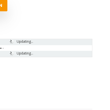
N
Updating...
Updating...