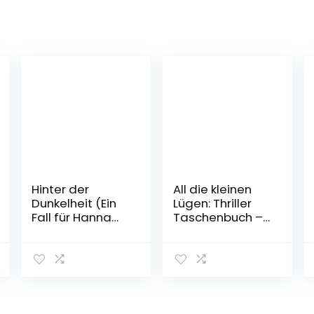
Hinter der
All die kleinen
Dunkelheit (Ein
Lügen: Thriller
Fall für Hanna
Taschenbuch –
Will & Jan de
24. Januar 2022
Bruyn, Band 1)
Taschenbuch –
25. Oktober 2022