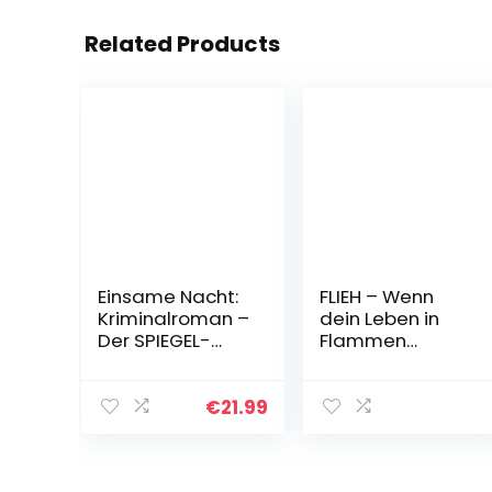
Related Products
Einsame Nacht:
FLIEH – Wenn
Kriminalroman –
dein Leben in
Der SPIEGEL-
Flammen
Bestseller #1
aufgeht:
(Die Kate-
Psychothriller
Linville-Reihe 4)
Taschenbuch –
€
21.99
Kindle Ausgabe
21. Oktober 2022