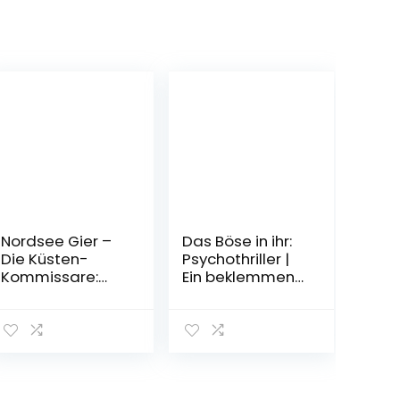
Nordsee Gier –
Das Böse in ihr:
Die Küsten-
Psychothriller |
Kommissare:
Ein beklemmend
Küstenkrimi (Die
guter Thriller,
Nordsee-
spannend bis
Kommissare,
zum Schluss
Band 4)
Taschenbuch –
Taschenbuch –
2. September
8. Dezember
2019