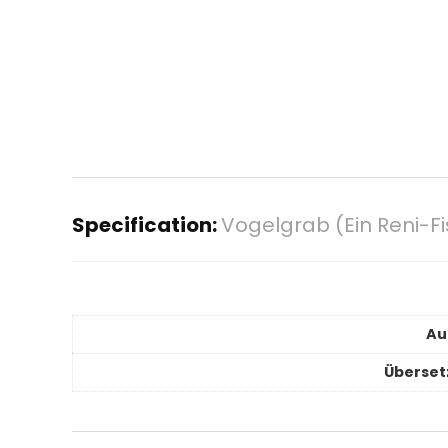
Specification:
Vogelgrab (Ein Reni-Fi
Au
Überset