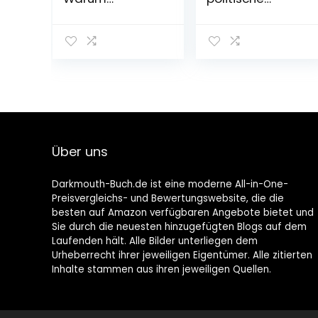
Wachstum und
Projekt Europa
Klimaschutz
gescheitert ist
nicht vereinbar
und wie wir
sind – und wie
wieder davon
wir in Zukunft
träumen können
leben werden
Gebundene
Gebundene
Ausgabe – 24.
Ausgabe – 8.
Oktober 2022
September 2022
Über uns
Darkmouth-Buch.de ist eine moderne All-in-One-
Preisvergleichs- und Bewertungswebsite, die die
besten auf Amazon verfügbaren Angebote bietet und
Sie durch die neuesten hinzugefügten Blogs auf dem
Laufenden hält. Alle Bilder unterliegen dem
Urheberrecht ihrer jeweiligen Eigentümer. Alle zitierten
Inhalte stammen aus ihren jeweiligen Quellen.