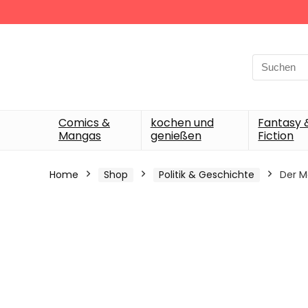
Search
for:
Comics &
kochen und
Fantasy 
Mangas
genießen
Fiction
Home
Shop
Politik & Geschichte
Der M