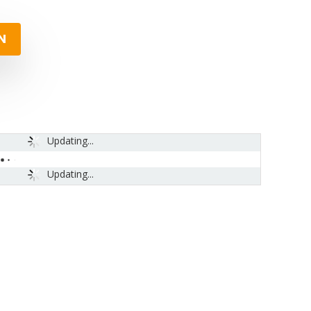
N
Updating...
Updating...