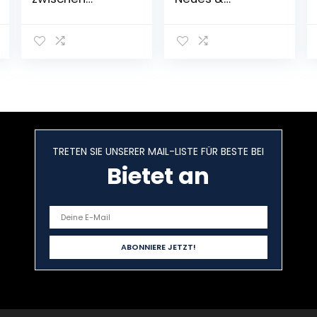
Hoffnung und
Witziges vom
Wirklichkeit | Doc
Känguru (Die
Caro erzählt
Känguru-Werke,
packende
Band 4)
Geschichten aus
Taschenbuch –
dem Alltag in
12. Oktober 2018
der
Notaufnahme
Broschiert – 27.
Oktober 2021
TRETEN SIE UNSERER MAIL-LISTE FÜR BESTE BEI
Bietet an