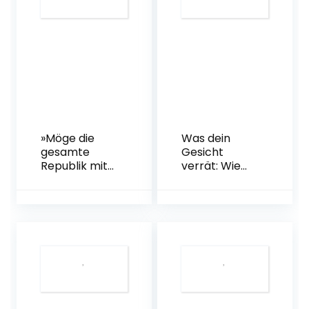
werde reich
(Green Line.
von 1937
Ausgabe für
Taschenbuch
Bayern ab
– 24. August
2017)
2018
»Möge die
Was dein
gesamte
Gesicht
Republik mit
verrät: Wie
dem Finger
wir unsere
auf sie
Mimik und
zeigen.«: Das
verborgene
Corona-
Körpersignale
Unrecht und
entschlüsseln
seine Täter
| »Dirk Eilert
Broschiert –
ist ein
7. November
genialer
2022
Menschenles
er.« Sebastian