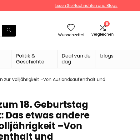
Lesen Sie Nachrichten und Blogs
0
Vergleichen
Wunschzettel
Politik &
Deal van de
blogs
Geschichte
dag
n zur Volljährigkeit –Von Auslandsaufenthalt und
 zum 18. Geburtstag
: Das etwas andere
olljährigkeit –Von
enthalt und