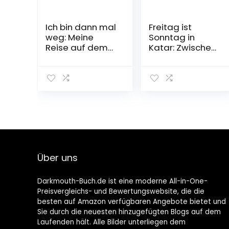
Ich bin dann mal
Freitag ist
weg: Meine
Sonntag in
Reise auf dem
Katar: Zwischen
Jakobsweg | Der
Tradition und
SPIEGEL-
Moderne –
Bestseller #1
Unser Alltag im
Taschenbuch – 1.
reichsten Land
April 2009
der Welt
Broschiert – 20.
April 2021
Über uns
Darkmouth-Buch.de ist eine moderne All-in-One-
Preisvergleichs- und Bewertungswebsite, die die
besten auf Amazon verfügbaren Angebote bietet und
Sie durch die neuesten hinzugefügten Blogs auf dem
Laufenden hält. Alle Bilder unterliegen dem