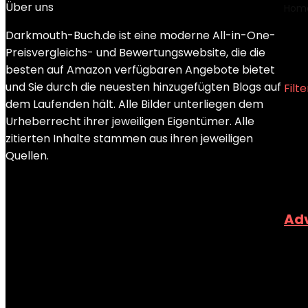
Über uns
Hom
Darkmouth-Buch.de ist eine moderne All-in-One-
‎T
Preisvergleichs- und Bewertungswebsite, die die
besten auf Amazon verfügbaren Angebote bietet
und Sie durch die neuesten hinzugefügten Blogs auf
Filte
dem Laufenden hält. Alle Bilder unterliegen dem
Show
Urheberrecht ihrer jeweiligen Eigentümer. Alle
zitierten Inhalte stammen aus ihren jeweiligen
Adde
Quellen.
Add
Adv
Adde
Add