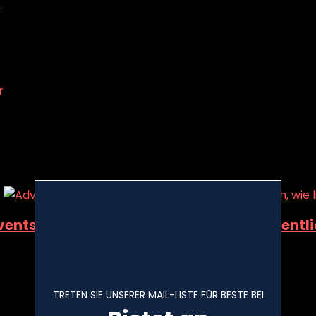
e
Product Farbe
‎Tan
an
r
ing the single result
d to wishlist
Removed from wishlist
0
 to compare
entskalender in der Dose. Weißt du eigentli
d to wishlist
Removed from wishlist
0
 to compare
TRETEN SIE UNSERER MAIL-LISTE FÜR BESTE BEI