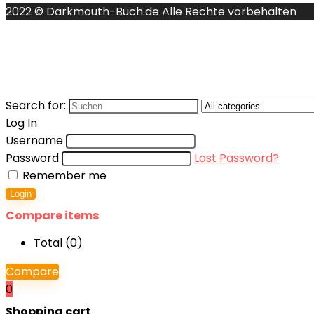
2022 © Darkmouth-Buch.de Alle Rechte vorbehalten
Search for:
Log In
Username
Password
Lost Password?
Remember me
Login
Compare items
Total (
0
)
Compare
0
Shopping cart