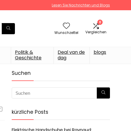
Lesen Sie Nachrichten und Blogs
0
Vergleichen
Wunschzettel
Politik &
Deal van de
blogs
Geschichte
dag
Suchen
kürzliche Posts
Elektrische Handschuhe bei Raynaud: