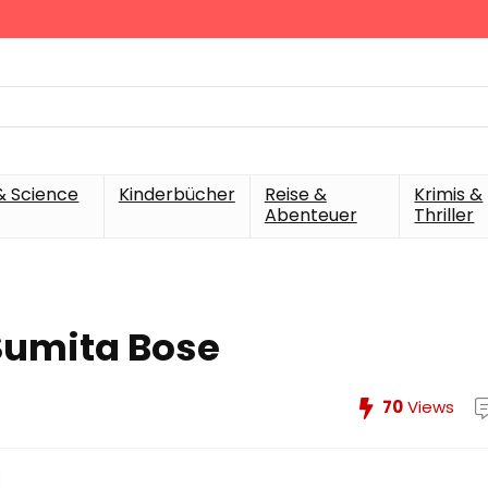
& Science
Kinderbücher
Reise &
Krimis &
Abenteuer
Thriller
Sumita Bose
70
Views