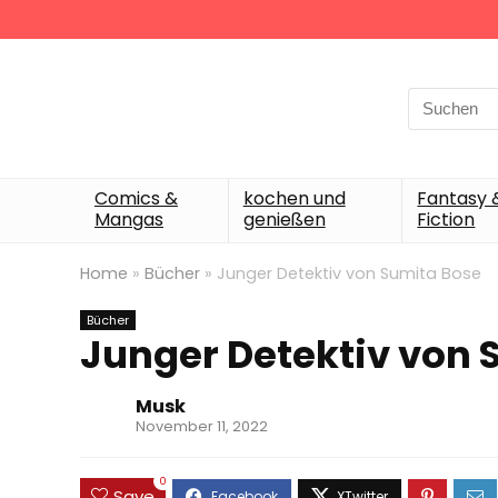
Search
for:
Comics &
kochen und
Fantasy 
Mangas
genießen
Fiction
Home
»
Bücher
»
Junger Detektiv von Sumita Bose
Bücher
Junger Detektiv von 
Musk
November 11, 2022
0
Save