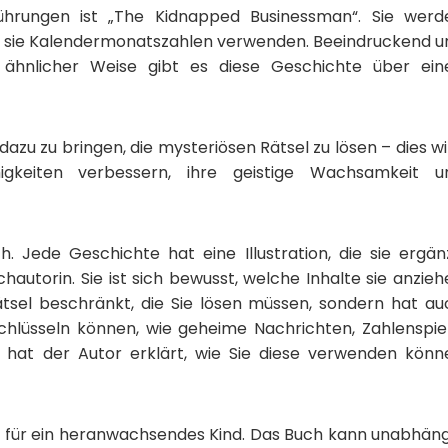
ührungen ist „The Kidnapped Businessman“. Sie werd
dem sie Kalendermonatszahlen verwenden. Beeindruckend u
In ähnlicher Weise gibt es diese Geschichte über ein
dazu zu bringen, die mysteriösen Rätsel zu lösen – dies w
higkeiten verbessern, ihre geistige Wachsamkeit u
. Jede Geschichte hat eine Illustration, die sie ergänz
hautorin. Sie ist sich bewusst, welche Inhalte sie anzie
ätsel beschränkt, die Sie lösen müssen, sondern hat au
schlüsseln können, wie geheime Nachrichten, Zahlenspiel
 hat der Autor erklärt, wie Sie diese verwenden könn
k für ein heranwachsendes Kind. Das Buch kann unabhäng