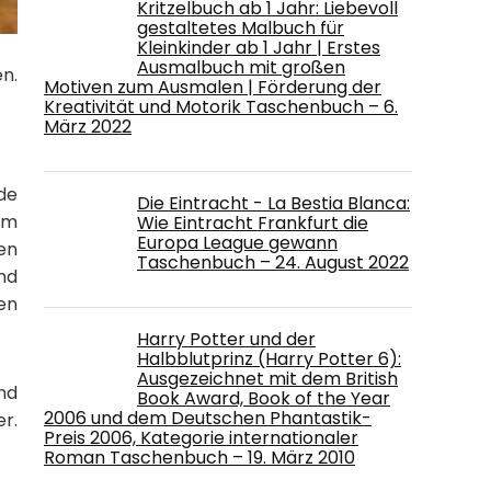
Kritzelbuch ab 1 Jahr: Liebevoll
gestaltetes Malbuch für
Kleinkinder ab 1 Jahr | Erstes
Ausmalbuch mit großen
n.
Motiven zum Ausmalen | Förderung der
Kreativität und Motorik Taschenbuch – 6.
März 2022
de
Die Eintracht - La Bestia Blanca:
zum
Wie Eintracht Frankfurt die
Europa League gewann
en
Taschenbuch – 24. August 2022
nd
en
Harry Potter und der
Halbblutprinz (Harry Potter 6):
Ausgezeichnet mit dem British
nd
Book Award, Book of the Year
2006 und dem Deutschen Phantastik-
r.
Preis 2006, Kategorie internationaler
Roman Taschenbuch – 19. März 2010