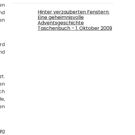
en
Hinter verzauberten Fenstern:
nd
Eine geheimnisvolle
en
Adventsgeschichte
Taschenbuch – 1. Oktober 2009
ird
nd
t.
hen
ch
e,
en
ig