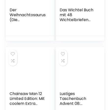
Der
Das Wichtel Buch
Weihnachtosaurus
mit 48
(Die
Wichtelbriefen
Weihnachtosaurus
zum Ausschneiden:
-Reihe, Band 1)
Für die Wichteltür
Gebundene
und Adventszeit
Ausgabe – 2.
Taschenbuch – 15.
Oktober 2017
September 2022
Chainsaw Man 12
Lustiges
Limited Edition: Mit
Taschenbuch
coolem Extra
Advent 08:
Taschenbuch – 8.
Sonderband