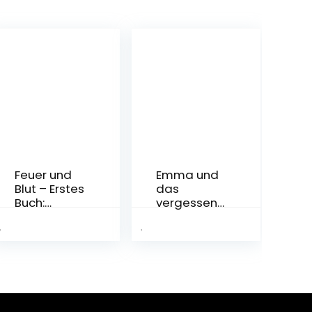
Feuer und
Emma und
Blut – Erstes
das
Buch:
vergessene
Aufstieg
Buch:
und Fall des
Tauche ein
Hauses
in diese
Targaryen
fantastisch
von
e
Westeros
Geschichte
Taschenbu
rund um die