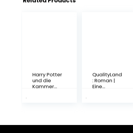
Related Products
Harry Potter
QualityLand
und die
: Roman |
Kammer
Eine
des
satirische
Schreckens
Dystopie
(Harry
und
Potter 2)
Gesellschaf
Taschenbu
tskritik: Der
ch – 23.
Spiegel-
Februar
Bestseller