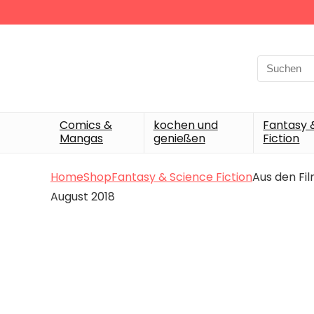
Search
for:
Comics &
kochen und
Fantasy 
Mangas
genießen
Fiction
Home
Shop
Fantasy & Science Fiction
Aus den Fi
August 2018