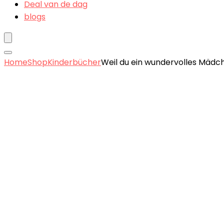
Deal van de dag
blogs
Home
Shop
Kinderbücher
Weil du ein wundervolles Mädch