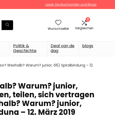
Lesen Sie Nachrichten und Blogs
0
Vergleichen
Wunschzettel
Politik &
Deal van de
blogs
Geschichte
dag
eso? Weshalb? Warum? junior, 66) Spiralbindung – 12.
alb? Warum? junior,
en, teilen, sich vertragen
halb? Warum? junior,
dung – 12. März 2019