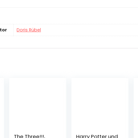
ator
Doris Rübel
The Three!!!,
Harry Potter und