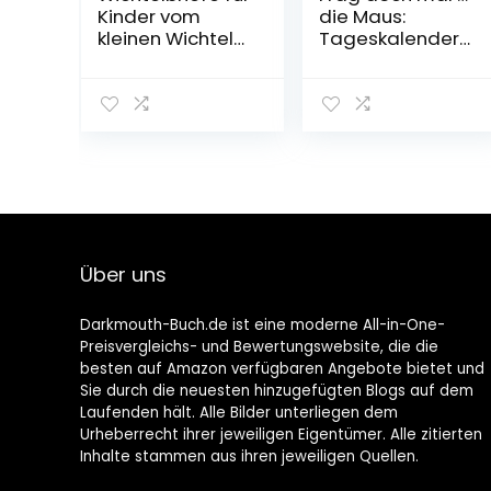
Kinder vom
die Maus:
kleinen Wichtel
Tageskalender
hinter der
2023 – Mein
magischen
Kalender für
Wichteltür:
jeden Tag!
Fertige
Kalender –
Weihnachtswich
Tageskalender,
tel Briefe,
23. Mai 2022
Schabernack
Ideen und eine
Wichtelgeschich
te zu
Über uns
Weihnachten als
Wichteltür
Zubehör
Darkmouth-Buch.de ist eine moderne All-in-One-
Taschenbuch –
Preisvergleichs- und Bewertungswebsite, die die
10. September
besten auf Amazon verfügbaren Angebote bietet und
2022
Sie durch die neuesten hinzugefügten Blogs auf dem
Laufenden hält. Alle Bilder unterliegen dem
Urheberrecht ihrer jeweiligen Eigentümer. Alle zitierten
Inhalte stammen aus ihren jeweiligen Quellen.