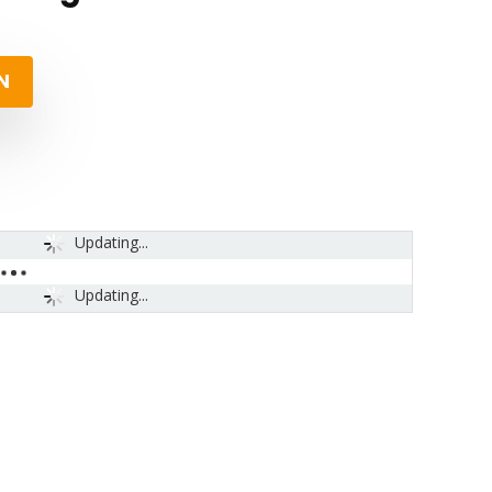
N
Updating...
Updating...