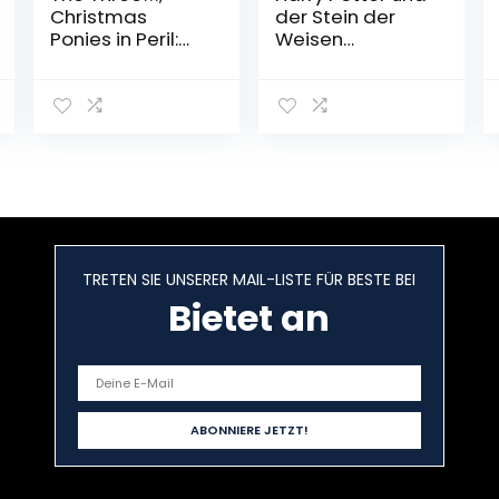
Christmas
der Stein der
Ponies in Peril:
Weisen
Advent
Taschenbuch – 1.
Calendar Book
Januar 2005
Hardcover –
September 19,
2022
TRETEN SIE UNSERER MAIL-LISTE FÜR BESTE BEI
Bietet an