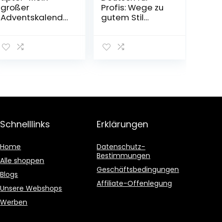
großer
Profis: Wege zu
Adventskalende
gutem Stil
r Kalender –
Taschenbuch – 1.
Adventskalende
Januar 2001
r, 1. Juli 2022
Schnelllinks
Erklärungen
Home
Datenschutz-
Bestimmungen
Alle shoppen
Geschäftsbedingungen
Blogs
Affiliate-Offenlegung
Unsere Webshops
Werben