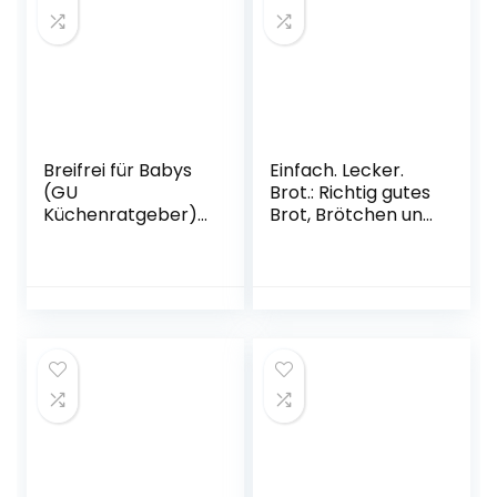
Breifrei für Babys
Einfach. Lecker.
(GU
Brot.: Richtig gutes
Küchenratgeber)
Brot, Brötchen und
Taschenbuch – 4.
Gebäck. Das
Februar 2020
Brotbackbuch für
Anfänger und
Hobbybäcker. 60
gelingsichere
Rezepte. Easy zu
Hause selbst
gemacht.
Knusprig, kross und
lecker Gebundene
Ausgabe – 15.
November 2022