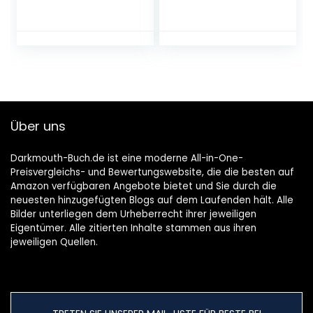
Schilddrüsenunterf
all about the
unktion in den Griff
fairytale gnome
bekommst (GU
door. The ideal
Gesundheit)
book for Advent
Taschenbuch – 3.
and Christmas
November 2022
with the family
Paperback –
Advent calendar,
Über uns
September 17, 2021
Darkmouth-Buch.de ist eine moderne All-in-One-
Preisvergleichs- und Bewertungswebsite, die die besten auf
Amazon verfügbaren Angebote bietet und Sie durch die
neuesten hinzugefügten Blogs auf dem Laufenden hält. Alle
Bilder unterliegen dem Urheberrecht ihrer jeweiligen
Eigentümer. Alle zitierten Inhalte stammen aus ihren
jeweiligen Quellen.