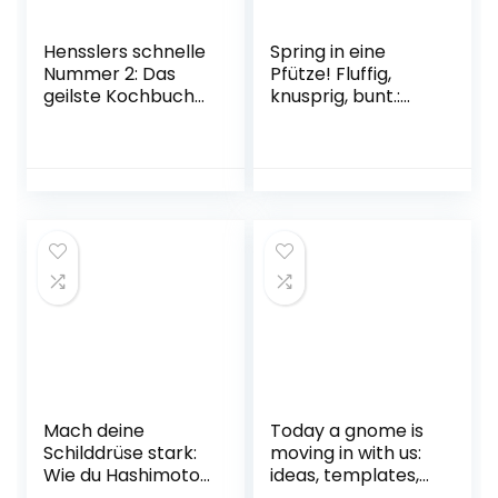
Hensslers schnelle
Spring in eine
Nummer 2: Das
Pfütze! Fluffig,
geilste Kochbuch
knusprig, bunt.:
der Welt (Gräfe
Rezepte, die Spaß
und Unzer
machen von
Einzeltitel)
Viktoria Sarina
Gebundene
(Spring in eine
Ausgabe – 2.
Pfütze: von Viktoria
August 2022
Sarina)
Gebundene
Ausgabe – 25.
Februar 2022
Mach deine
Today a gnome is
Schilddrüse stark:
moving in with us:
Wie du Hashimoto
ideas, templates,
und
pranks and stories