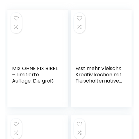
MIX OHNE FIX BIBEL
Esst mehr Vleisch!:
– Limitierte
Kreativ kochen mit
Auflage: Die große
Fleischalternative
Rezeptsammlung
n (GU
für den Thermomix
Themenkochbuch
Gebundene
) Gebundene
Ausgabe – 17.
Ausgabe – 3.
November 2022
September 2022