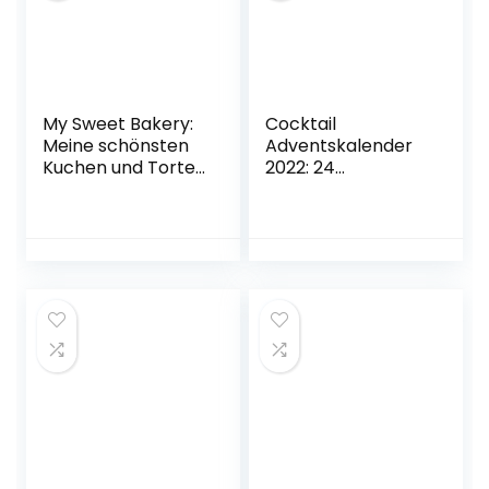
My Sweet Bakery:
Cocktail
Meine schönsten
Adventskalender
Kuchen und Torten
2022: 24
für jeden Anlass
winterliche
Gebundene
Cocktailrezepte
Ausgabe – 11.
für die Adventszeit
Oktober 2022
Taschenbuch – 2.
September 2022