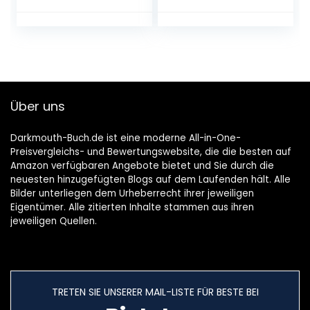
Viktoria Sarina
Sterneküche – von
(Spring in eine
einfach bis
Pfütze: von Viktoria
raffiniert
Sarina)
Gebundene
Gebundene
Ausgabe – 25.
Ausgabe – 25.
Oktober 2021
Februar 2022
Über uns
Darkmouth-Buch.de ist eine moderne All-in-One-
Preisvergleichs- und Bewertungswebsite, die die besten auf
Amazon verfügbaren Angebote bietet und Sie durch die
neuesten hinzugefügten Blogs auf dem Laufenden hält. Alle
Bilder unterliegen dem Urheberrecht ihrer jeweiligen
Eigentümer. Alle zitierten Inhalte stammen aus ihren
jeweiligen Quellen.
TRETEN SIE UNSERER MAIL-LISTE FÜR BESTE BEI