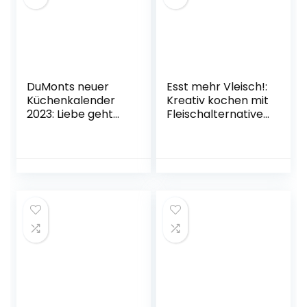
DuMonts neuer
Esst mehr Vleisch!:
Küchenkalender
Kreativ kochen mit
2023: Liebe geht
Fleischalternative
durch den Magen
n (GU
Unbekannter
Themenkochbuch
Einband –
) Gebundene
Wandkalender, 1.
Ausgabe – 3.
April 2022
September 2022