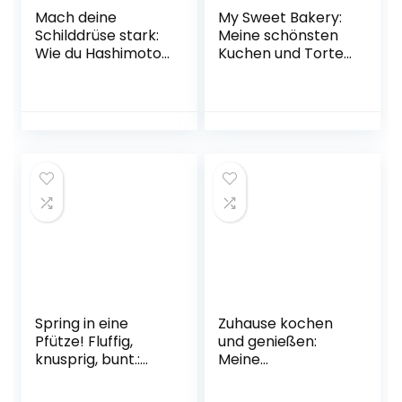
Mach deine
My Sweet Bakery:
Schilddrüse stark:
Meine schönsten
Wie du Hashimoto
Kuchen und Torten
und
für jeden Anlass
Schilddrüsenunterf
Gebundene
unktion in den Griff
Ausgabe – 11.
bekommst (GU
Oktober 2022
Gesundheit)
Taschenbuch – 3.
November 2022
Spring in eine
Zuhause kochen
Pfütze! Fluffig,
und genießen:
knusprig, bunt.:
Meine
Rezepte, die Spaß
Lieblingsrezepte
machen von
aus der