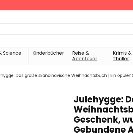
& Science
Kinderbücher
Reise &
Krimis &
Abenteuer
Thriller
ehygge: Das große skandinavische Weihnachtsbuch | Ein opule
Julehygge: D
Weihnachtsbu
Geschenk, wu
Gebundene Au