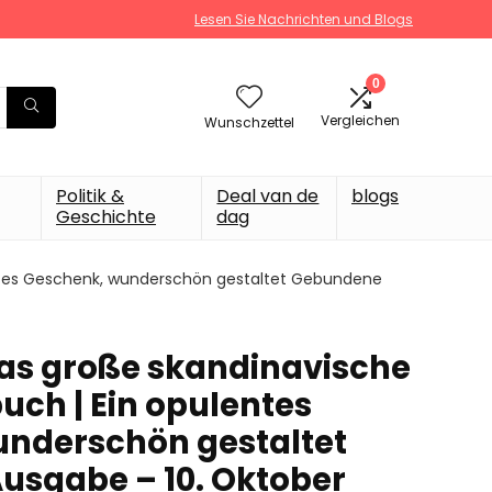
Lesen Sie Nachrichten und Blogs
0
Vergleichen
Wunschzettel
Politik &
Deal van de
blogs
Geschichte
dag
ntes Geschenk, wunderschön gestaltet Gebundene
as große skandinavische
ch | Ein opulentes
nderschön gestaltet
sgabe – 10. Oktober