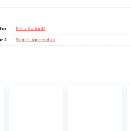
tor
Stina Siedhoff
r 2
Svenja Janorschke