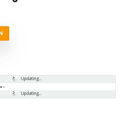
N
Updating...
Updating...