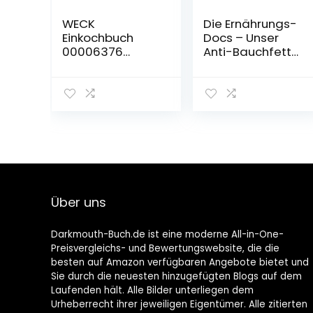
WECK
Die Ernährungs-
Einkochbuch
Docs – Unser
00006376
Anti-Bauchfett-
deutsch, Buch
Programm:
zum
Gesund und fit
Haltbarmachen
mit einer
von
schlanken
Lebensmittel,
Körpermitte
Einmachen von
Gebundene
Obst & Gemüse,
Ausgabe – 3.
Anleitung zum
Januar 2022
Einkochen,
gebundene
Über uns
Ausgabe, 144
farbige Seiten,
mit Fotos
Darkmouth-Buch.de ist eine moderne All-in-One-
Preisvergleichs- und Bewertungswebsite, die die
besten auf Amazon verfügbaren Angebote bietet und
Sie durch die neuesten hinzugefügten Blogs auf dem
Laufenden hält. Alle Bilder unterliegen dem
Urheberrecht ihrer jeweiligen Eigentümer. Alle zitierten