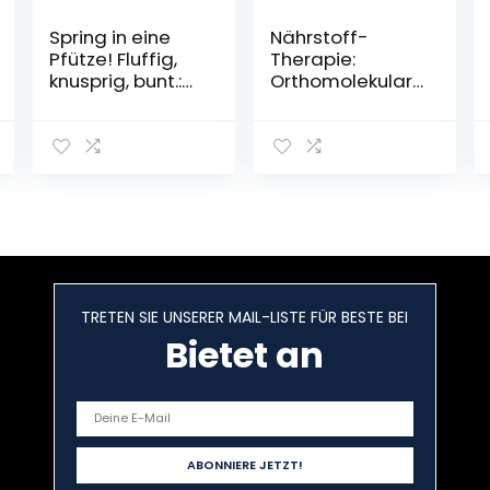
Spring in eine
Nährstoff-
Pfütze! Fluffig,
Therapie:
knusprig, bunt.:
Orthomolekular
Rezepte, die
e Medizin &
Spaß machen
Bioidentische
von Viktoria
Hormone:
Sarina (Spring in
Mangel
eine Pfütze: von
ausgleichen,
Viktoria Sarina)
Beschwerden
Gebundene
lindern,
Ausgabe – 25.
Alterungsprozes
Februar 2022
se aufhalten
Taschenbuch –
TRETEN SIE UNSERER MAIL-LISTE FÜR BESTE BEI
12. Januar 2022
Bietet an