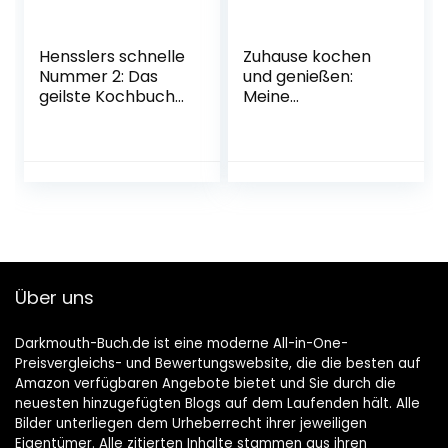
Hensslers schnelle
Zuhause kochen
Nummer 2: Das
und genießen:
geilste Kochbuch
Meine
der Welt (Gräfe
Lieblingsrezepte
und Unzer
aus der
Einzeltitel)
Sterneküche – von
Gebundene
einfach bis
Ausgabe – 2.
raffiniert
August 2022
Gebundene
Ausgabe – 25.
Oktober 2021
Über uns
Darkmouth-Buch.de ist eine moderne All-in-One-
Preisvergleichs- und Bewertungswebsite, die die besten auf
Amazon verfügbaren Angebote bietet und Sie durch die
neuesten hinzugefügten Blogs auf dem Laufenden hält. Alle
Bilder unterliegen dem Urheberrecht ihrer jeweiligen
Eigentümer. Alle zitierten Inhalte stammen aus ihren