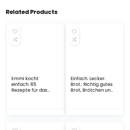
Related Products
Emmi kocht
Einfach. Lecker.
einfach: 85
Brot.: Richtig gutes
Rezepte für das
Brot, Brötchen und
ganze Jahr: Das 2.
Gebäck. Das
Buch zum
Brotbackbuch für
erfolgreichen Blog
Anfänger und
emmikochteinfach
Hobbybäcker. 60
.de. Saisonal und
gelingsichere
regional kochen.
Rezepte. Easy zu