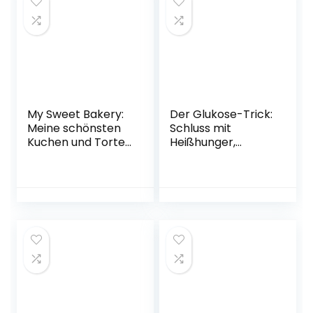
Herausnehmbarer
Hause selbst
Saisonkalender für
gemacht.
Gemüse, Obst,
Knusprig, kross und
Salat, Kräuter
lecker Gebundene
Gebundene
Ausgabe – 15.
Ausgabe – 18.
November 2022
Oktober 2022
My Sweet Bakery:
Der Glukose-Trick:
Meine schönsten
Schluss mit
Kuchen und Torten
Heißhunger,
für jeden Anlass
schlechter Haut
Gebundene
und
Ausgabe – 11.
Stimmungstiefs –
Oktober 2022
Wie man der
Achterbahn des
Blutzuckerspiegels
entkommt – Mit
Selbsttest und 10
überraschenden
Ernährungs-Hacks
Broschiert – 10.
Januar 2022