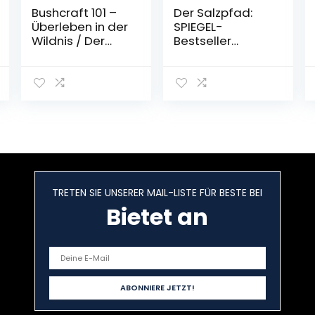
Bushcraft 101 –
Der Salzpfad:
Überleben in der
SPIEGEL-
Wildnis / Der
Bestseller
ultimative
(DuMont Welt –
Survival
Menschen –
Praxisführer:
Reisen)
Überlebenstech
Gebundene
niken,
Ausgabe – 5.
Extremsituation
Oktober 2022
en, Outdoor
Taschenbuch –
7. Juni 2017
TRETEN SIE UNSERER MAIL-LISTE FÜR BESTE BEI
Bietet an