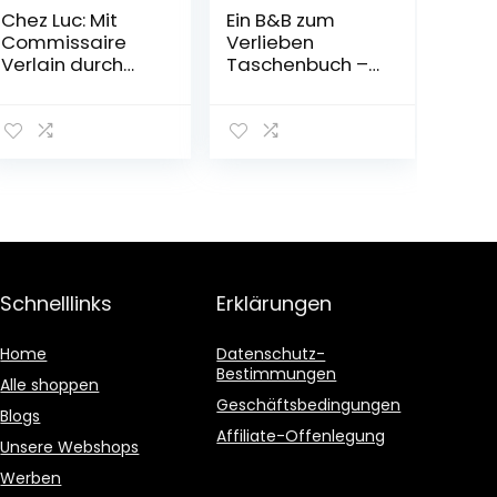
Chez Luc: Mit
Ein B&B zum
Commissaire
Verlieben
Verlain durch
Taschenbuch –
Frankreichs
8. September
kulinarischen
2022
Südwesten. Das
Aquitaine-
Kochbuch
Gebundene
Ausgabe – 4.
Oktober 2022
Schnelllinks
Erklärungen
Home
Datenschutz-
Bestimmungen
Alle shoppen
Geschäftsbedingungen
Blogs
Affiliate-Offenlegung
Unsere Webshops
Werben