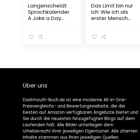
Langenscheidt
Das Limit bin nur
Sprachkalender
ich: Wie ich als
A Joke a Day
erster Mensch
2023:
die Welt im
Tagesabreißkal
Triathlon
ender
umrundete –
SPIEGEL-
Bestseller
(POLYGLOTT
Abenteuer und
Reiseberichte)
Taschenbuch – 1.
Dezember 2021
Über uns
Darkmouth-Buch.de ist eine moderne All-in-One-
Preisvergleichs- und Bewertungswebsite, die die
besten auf Amazon verfügbaren Angebote bietet und
Sie durch die neuesten hinzugefügten Blogs auf dem
Laufenden hält. Alle Bilder unterliegen dem
Urheberrecht ihrer jeweiligen Eigentümer. Alle zitierten
Inhalte stammen aus ihren jeweiligen Quellen.