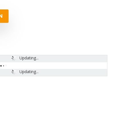
N
Updating...
Updating...