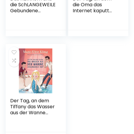
die SchLANGEWEILE
die Oma das
Gebundene
Internet kaputt
Ausgabe –
gemacht hat
Illustriert, 29.
Gebundene
November 2021
Ausgabe – 28. Juni
2018
Der Tag, an dem
Tiffany das Wasser
aus der Wanne
geschaukelt hat
Gebundene
Ausgabe – 29.