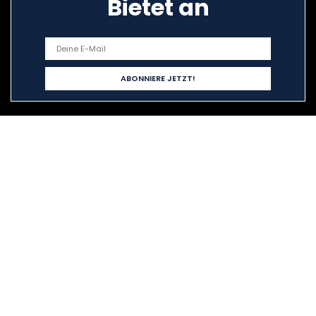
Bietet an
Schnelllinks
Home
Alle shoppen
Blogs
Unsere Webshops
Werben
Erklärungen