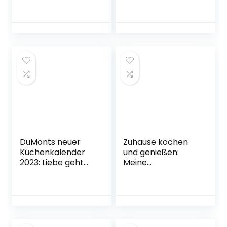
einfachen,
für den Thermomix
schnellen und
Gebundene
leckeren Rezepte
Ausgabe – 17.
für Teenies,
November 2022
Studenten,
Berufstätige und
Anfänger
Taschenbuch – 17.
August 2022
DuMonts neuer
Zuhause kochen
Küchenkalender
und genießen:
2023: Liebe geht
Meine
durch den Magen
Lieblingsrezepte
Unbekannter
aus der
Einband –
Sterneküche – von
Wandkalender, 1.
einfach bis
April 2022
raffiniert
Gebundene