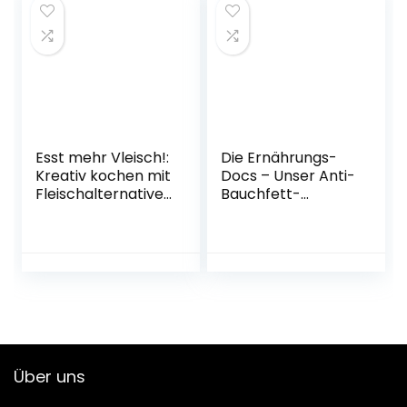
Ausgabe – 25.
Oktober 2021
Esst mehr Vleisch!:
Die Ernährungs-
Kreativ kochen mit
Docs – Unser Anti-
Fleischalternative
Bauchfett-
n (GU
Programm:
Themenkochbuch
Gesund und fit mit
) Gebundene
einer schlanken
Ausgabe – 3.
Körpermitte
September 2022
Gebundene
Ausgabe – 3.
Januar 2022
Über uns