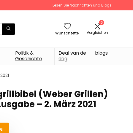
Lesen Sie Nachrichten und Blogs
0
Vergleichen
Wunschzettel
Politik &
Deal van de
blogs
Geschichte
dag
 2021
illbibel (Weber Grillen)
sgabe – 2. März 2021
N