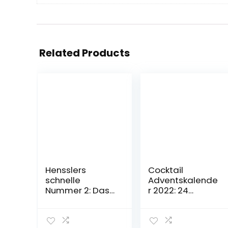
Related Products
Hensslers
Cocktail
schnelle
Adventskalende
Nummer 2: Das
r 2022: 24
geilste
winterliche
Kochbuch der
Cocktailrezepte
Welt (Gräfe und
für die