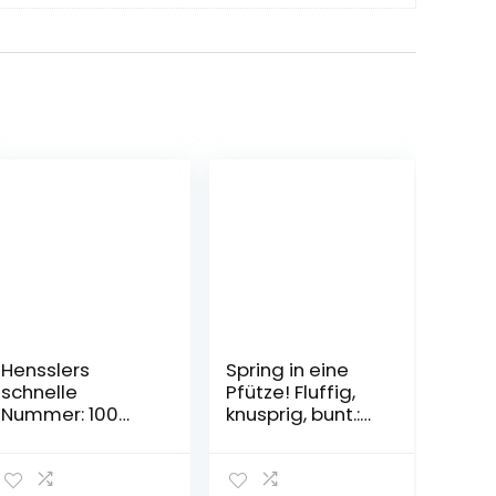
Hensslers
Spring in eine
schnelle
Pfütze! Fluffig,
Nummer: 100
knusprig, bunt.:
neue Rezepte
Rezepte, die
zum
Spaß machen
Erfolgsformat
von Viktoria