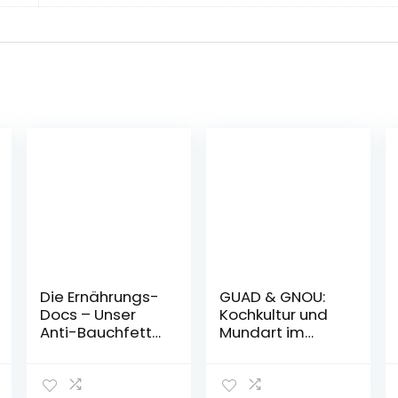
Die Ernährungs-
GUAD & GNOU:
Docs – Unser
Kochkultur und
Anti-Bauchfett-
Mundart im
Programm:
Herzfleck
Gesund und fit
Bayerns
mit einer
Gebundene