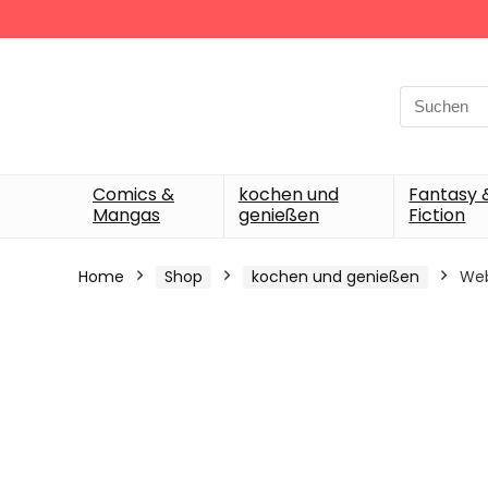
Search
for:
Comics &
kochen und
Fantasy 
Mangas
genießen
Fiction
Home
Shop
kochen und genießen
Web